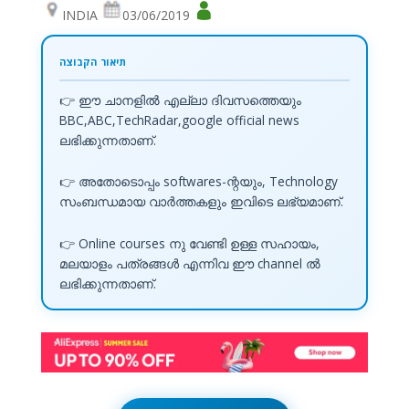
INDIA
03/06/2019
👉 ഈ ചാനളിൽ എല്ലാ ദിവസത്തെയും
BBC,ABC,TechRadar,google official news
ലഭിക്കുന്നതാണ്.
👉 അതോടൊപ്പം softwares-ന്റയും, Technology
സംബന്ധമായ വാർത്തകളും ഇവിടെ ലഭ്യമാണ്.
👉 Online courses നു വേണ്ടി ഉള്ള സഹായം,
മലയാളം പത്രങ്ങൾ എന്നിവ ഈ channel ൽ
ലഭിക്കുന്നതാണ്.