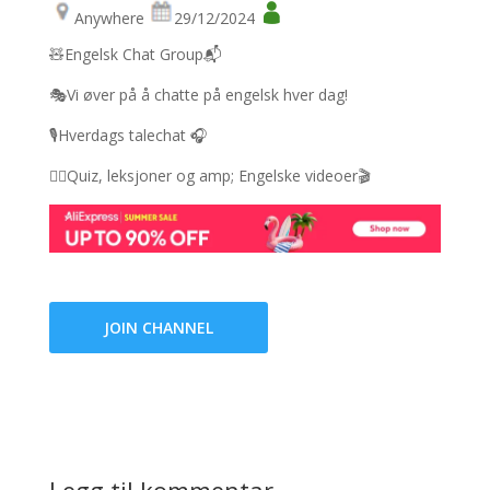
Anywhere
29/12/2024
🧸Engelsk Chat Group📬
🎭Vi øver på å chatte på engelsk hver dag!
🎙Hverdags talechat 🎧
✍🏻Quiz, leksjoner og amp; Engelske videoer🎬
JOIN CHANNEL