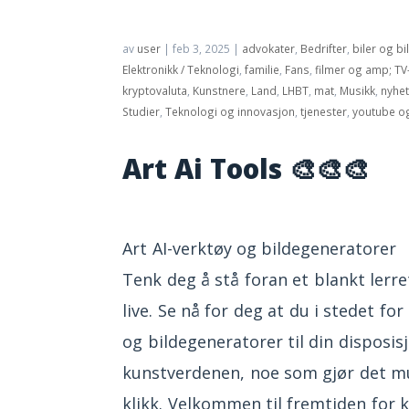
av
user
|
feb 3, 2025
|
advokater
,
Bedrifter
,
biler og bi
Elektronikk / Teknologi
,
familie
,
Fans
,
filmer og amp; TV
kryptovaluta
,
Kunstnere
,
Land
,
LHBT
,
mat
,
Musikk
,
nyhe
Studier
,
Teknologi og innovasjon
,
tjenester
,
youtube o
Art Ai Tools 🎨🎨🎨
Art AI-verktøy og bildegeneratorer
Tenk deg å stå foran et blankt lerret
live. Se nå for deg at du i stedet fo
og bildegeneratorer til din disposis
kunstverdenen, noe som gjør det mul
klikk. Velkommen til fremtiden for k