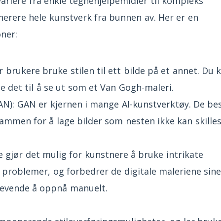
variere fra enkle tegnehjelpemidler til kompleks
nerere hele kunstverk fra bunnen av. Her er en
ner:
r brukere bruke stilen til ett bilde på et annet. Du 
e det til å se ut som et Van Gogh-maleri.
AN): GAN er kjernen i mange AI-kunstverktøy. De be
ammen for å lage bilder som nesten ikke kan skille
ne gjør det mulig for kunstnere å bruke intrikate
 problemer, og forbedrer de digitale maleriene sin
krevende å oppnå manuelt.