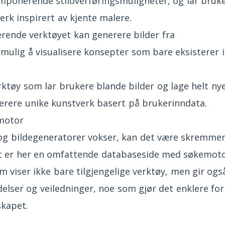
imponerende stiloverføringsmuligheter, og lar bruk
erk inspirert av kjente malere.
rende verktøyet kan generere bilder fra
 mulig å visualisere konsepter som bare eksisterer i
ktøy som lar brukere blande bilder og lage helt nye
erere unike kunstverk basert på brukerinndata.
motor
y og bildegeneratorer vokser, kan det være skremme
Det er her en omfattende databaseside med søkemot
rm viser ikke bare tilgjengelige verktøy, men gir ogs
elser og veiledninger, noe som gjør det enklere for
skapet.