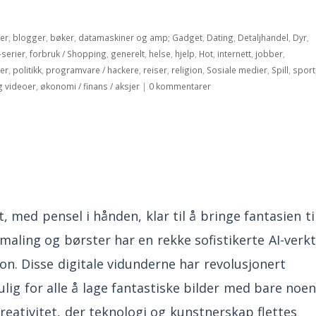
ler
,
blogger
,
bøker
,
datamaskiner og amp; Gadget
,
Dating
,
Detaljhandel
,
Dyr
,
-serier
,
forbruk / Shopping
,
generelt
,
helse
,
hjelp
,
Hot
,
internett
,
jobber
,
ter
,
politikk
,
programvare / hackere
,
reiser
,
religion
,
Sosiale medier
,
Spill
,
sport
g videoer
,
økonomi / finans / aksjer
|
0 kommentarer
, med pensel i hånden, klar til å bringe fantasien ti
r maling og børster har en rekke sofistikerte AI-verk
jon. Disse digitale vidunderne har revolusjonert
ig for alle å lage fantastiske bilder med bare noen
reativitet, der teknologi og kunstnerskap flettes