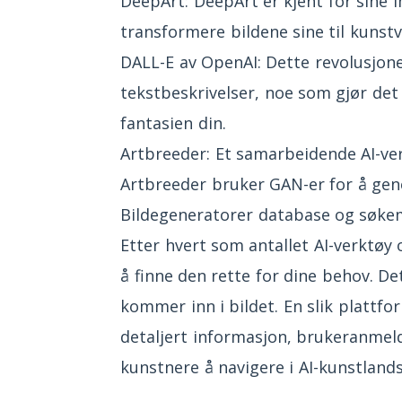
DeepArt: DeepArt er kjent for sine 
transformere bildene sine til kunstv
DALL-E av OpenAI: Dette revolusjone
tekstbeskrivelser, noe som gjør det
fantasien din.
Artbreeder: Et samarbeidende AI-ver
Artbreeder bruker GAN-er for å gen
Bildegeneratorer database og søke
Etter hvert som antallet AI-verktø
å finne den rette for dine behov. 
kommer inn i bildet. En slik plattfo
detaljert informasjon, brukeranmeld
kunstnere å navigere i AI-kunstland