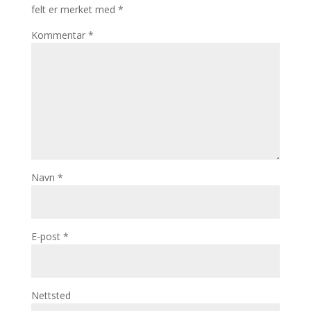
felt er merket med
*
Kommentar
*
Navn
*
E-post
*
Nettsted