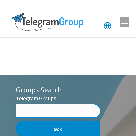
Groups Search
Telegram Groups