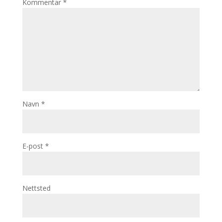
Kommentar
*
Navn
*
E-post
*
Nettsted