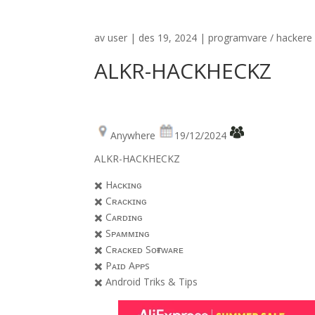
av
user
|
des 19, 2024
|
programvare / hackere
ALKR-HACKHECKZ
Anywhere
19/12/2024
ALKR-HACKHECKZ
✖️ Hᴀᴄᴋɪɴɢ
✖️ Cʀᴀᴄᴋɪɴɢ
✖️ Cᴀʀᴅɪɴɢ
✖️ Sᴘᴀᴍᴍɪɴɢ
✖️ Cʀᴀᴄᴋᴇᴅ Sᴏғᴛᴡᴀʀᴇ
✖️ Pᴀɪᴅ Aᴘᴘs
✖️ Android Triks & Tips