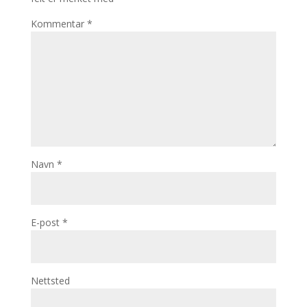
Kommentar
*
Navn
*
E-post
*
Nettsted