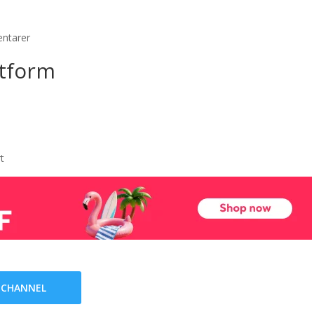
ntarer
ttform
rt
 CHANNEL