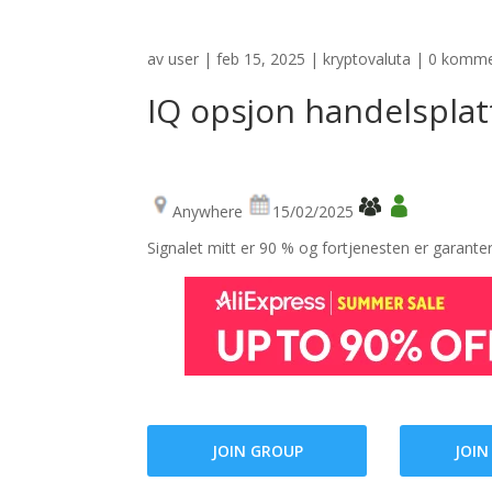
av
user
|
feb 15, 2025
|
kryptovaluta
|
0 komme
IQ opsjon handelspla
Anywhere
15/02/2025
Signalet mitt er 90 % og fortjenesten er garante
JOIN GROUP
JOIN