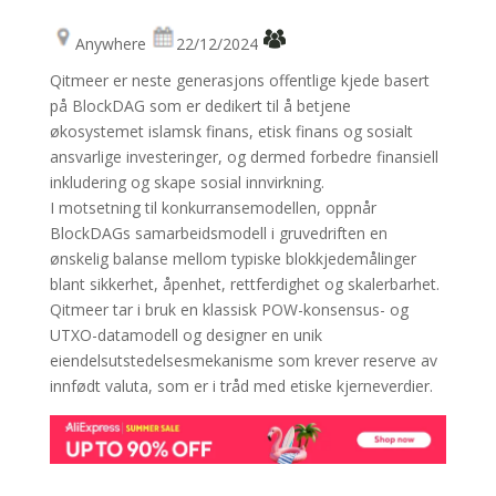
Anywhere
22/12/2024
Qitmeer er neste generasjons offentlige kjede basert
på BlockDAG som er dedikert til å betjene
økosystemet islamsk finans, etisk finans og sosialt
ansvarlige investeringer, og dermed forbedre finansiell
inkludering og skape sosial innvirkning.
I motsetning til konkurransemodellen, oppnår
BlockDAGs samarbeidsmodell i gruvedriften en
ønskelig balanse mellom typiske blokkjedemålinger
blant sikkerhet, åpenhet, rettferdighet og skalerbarhet.
Qitmeer tar i bruk en klassisk POW-konsensus- og
UTXO-datamodell og designer en unik
eiendelsutstedelsesmekanisme som krever reserve av
innfødt valuta, som er i tråd med etiske kjerneverdier.