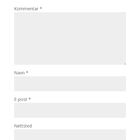
Kommentar
*
Navn
*
E-post
*
Nettsted