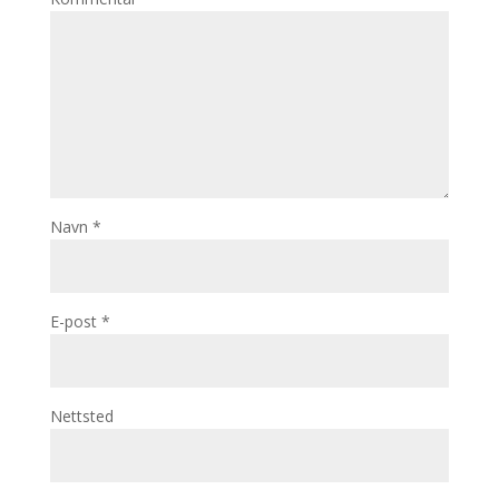
Navn
*
E-post
*
Nettsted