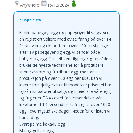
Anywhere
16/12/2024
Fertile papegøyeegg og papegøyer til salgs. vi er
en registrert voliere med avlserfaring på over 14
år. vi avler og eksporterer over 100 forskjellige
arter av papegøyer og egg. vi sender både
babyer og egg 🥚 til ethvert tilgjengelig område. vi
bruker de nyeste teknikkene for å produsere
sunne avkom og fruktbare egg. med en
produksjon på over 100 egg per uke, kan vi
levere forskjellige arter til moderate priser. vi har
også inkubatorer til salgs og utleie. alle våre egg
og fugler er DNA-testet før forsendelse. vårt
lukeforhold 1:1. vi sender fra 5 egg til over 1000
egg, leveringstid 2-3 dager. Nedenfor er listen vi
har til deg.
Svart palme kakadu egg
Blå og gull araegg