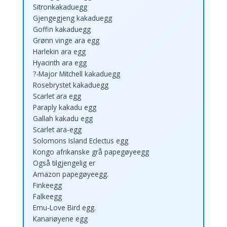
Sitronkakaduegg
Gjengegjeng kakaduegg
Goffin kakaduegg
Grønn vinge ara egg
Harlekin ara egg
Hyacinth ara egg
?-Major Mitchell kakaduegg
Rosebrystet kakaduegg
Scarlet ara egg
Paraply kakadu egg
Gallah kakadu egg
Scarlet ara-egg
Solomons Island Eclectus egg
Kongo afrikanske grå papegøyeegg
Også tilgjengelig er
Amazon papegøyeegg.
Finkeegg
Falkeegg
Emu-Love Bird egg.
Kanariøyene egg