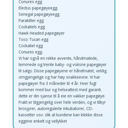
Conures egg
Electus papegøyeegg.
Senegal papegøyeegg
Parakitter egg
Cockatiels egg
Hawk Headed papegøyer
Toco Tucan egg
Cockatiel egg
Conures egg.
Vi har også en rekke avvente, håndmatede,
temmede og trente baby- og voksne papegøyer
til salgs. Disse papegøyene er håndmatet, veldig
omgjengelige og har høy snakkeevne. Vi har
papegøyer fra 3 måneder til 4 år. Hver fugl
kommer med bur og helseattest med garanti.
dette er din sjanse til å eie en vakker papegøye.
Frakt er tilgjengelig over hele verden, og vi tilbyr
brosjyrer, autoregulerte inkubatorer, CD-
kassetter osv. slik at kundene kan klekke disse
eggene enkelt og vellykket