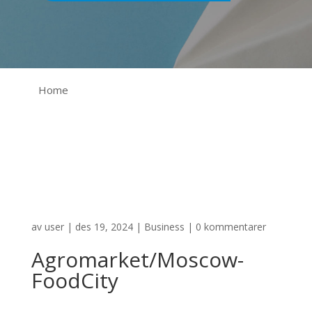
Home
av
user
|
des 19, 2024
|
Business
|
0 kommentarer
Agromarket/Moscow-
FoodCity