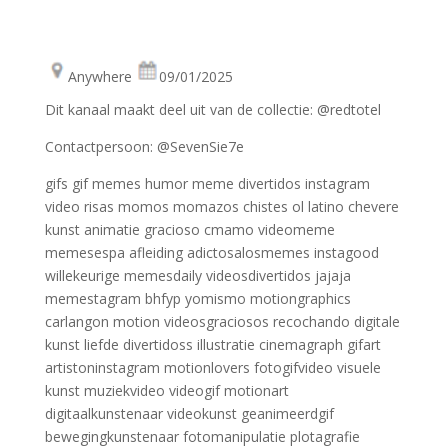
Anywhere
09/01/2025
Dit kanaal maakt deel uit van de collectie: @redtotel
Contactpersoon: @SevenSie7e
gifs gif memes humor meme divertidos instagram
video risas momos momazos chistes ol latino chevere
kunst animatie gracioso cmamo videomeme
memesespa afleiding adictosalosmemes instagood
willekeurige memesdaily videosdivertidos jajaja
memestagram bhfyp yomismo motiongraphics
carlangon motion videosgraciosos recochando digitale
kunst liefde divertidoss illustratie cinemagraph gifart
artistoninstagram motionlovers fotogifvideo visuele
kunst muziekvideo videogif motionart
digitaalkunstenaar videokunst geanimeerdgif
bewegingkunstenaar fotomanipulatie plotagrafie