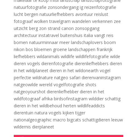
makelaar te koop mlsli landschap landschapfotografie
natuurfotografie zonsondergang ig reizenfotografie
lucht bergen natuurliefhebbers avontuur reislust
fotograaf wolken travelgram wandelen verkennen zee
uitzicht berg zon strand canon zonsopgang
architectuur instatravel buitenshuis italia vangt reis
bomen natuurminnaar meer landschaplovers boom
nikon bos bloemen groene landschappen frankrijk
liefhebbers wildanimals wildlife wildlifefotografie wilde
dieren vogels dierenfotografie dierenliefhebbers dieren
in het wildplaneet dieren in het wildonearth vogel
perfectie wildnature natgeo safari dierenvaninstagram
natgeowilde wereld vogelfotografie shots
natgeoyourshot dierenliefhebber dieren in het
wildfotograaf afrika birdsofinstagram wilddier schattig
dieren in het wildbehoud herten wildlifeaddicts
dierentuin natura vogels kijken tijger
nationalgeographic macro bigcats schattigdieren leeuw
wildernis dierplaneet