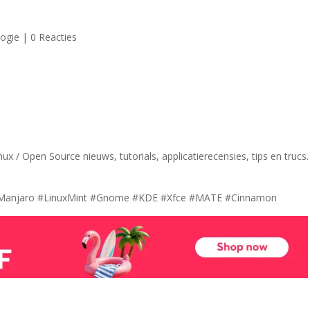
logie
|
0 Reacties
x / Open Source nieuws, tutorials, applicatierecensies, tips en trucs.
#Manjaro #LinuxMint #Gnome #KDE #Xfce #MATE #Cinnamon