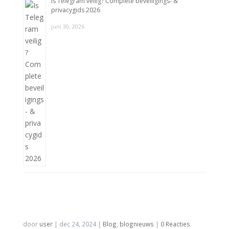
Is Telegram veilig? Complete beveiligings- &
privacygids 2026
juni 30, 2026
door
user
|
dec 24, 2024
|
Blog
,
blognieuws
|
0 Reacties