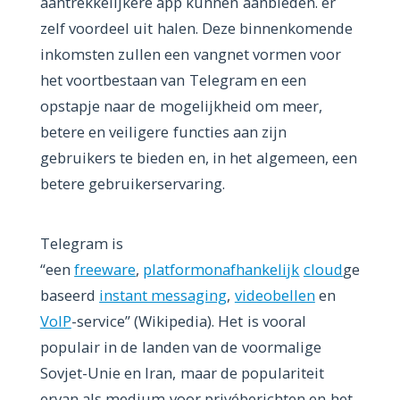
aantrekkelijkere app kunnen aanbieden. er
zelf voordeel uit halen. Deze binnenkomende
inkomsten zullen een vangnet vormen voor
het voortbestaan ​​van Telegram en een
opstapje naar de mogelijkheid om meer,
betere en veiligere functies aan zijn
gebruikers te bieden en, in het algemeen, een
betere gebruikerservaring.
Telegram is
“een
freeware
,
platformonafhankelijk
cloud
ge
baseerd
instant messaging
,
videobellen
en
VoIP
-service” (Wikipedia). Het is vooral
populair in de landen van de voormalige
Sovjet-Unie en Iran, maar de populariteit
ervan als medium voor privéberichten en het