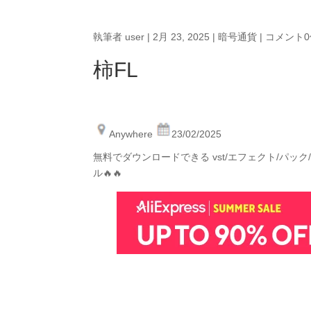
執筆者
user
|
2月 23, 2025
|
暗号通貨
|
コメント0
柿FL
Anywhere
23/02/2025
無料でダウンロードできる vst/エフェクト/パッ
ル🔥🔥