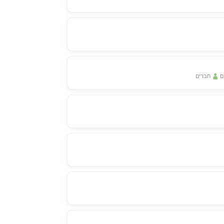
ם
חברים