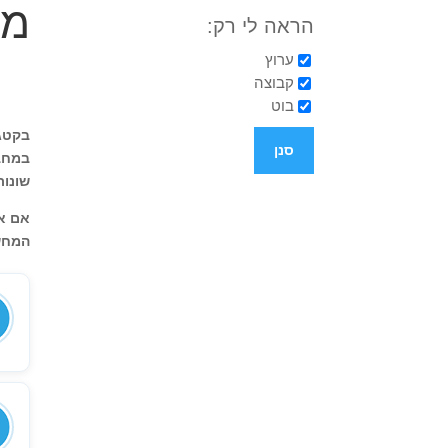
מח
הראה לי רק:
ערוץ
קבוצה
בוט
בקטגו
במחב
שונות
אם את
המחשב