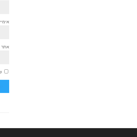
אימיי
אתר
ש