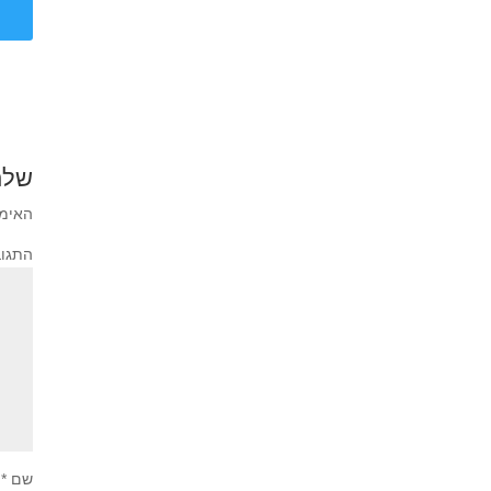
שלח
האימי
התגו
שם
*