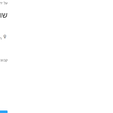
על יד
שוג
ת
קבוצת