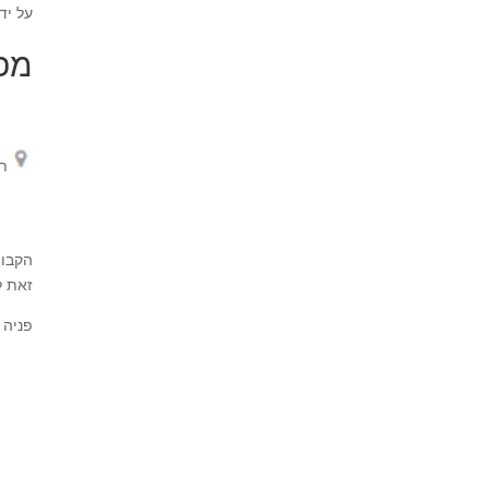
על יד
מפג
ת
הקבוצ
זאת ל
פניה 