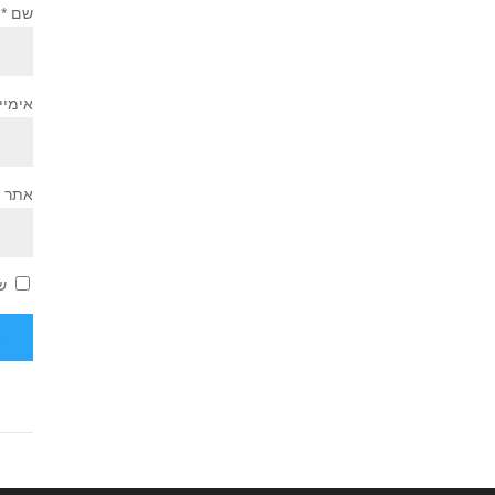
שם
*
אימיי
אתר
ש