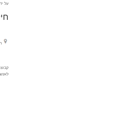
על יד
חיל
ת
קבוצה
לאנשי