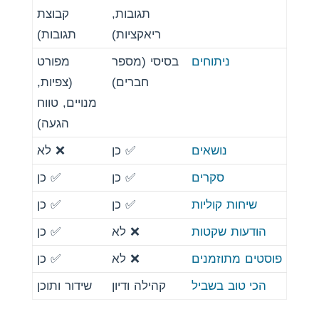
תגובות,
קבוצת
ריאקציות)
תגובות)
ניתוחים
בסיסי (מספר
מפורט
חברים)
(צפיות,
מנויים, טווח
הגעה)
נושאים
✅ כן
❌ לא
סקרים
✅ כן
✅ כן
שיחות קוליות
✅ כן
✅ כן
הודעות שקטות
❌ לא
✅ כן
פוסטים מתוזמנים
❌ לא
✅ כן
הכי טוב בשביל
קהילה ודיון
שידור ותוכן