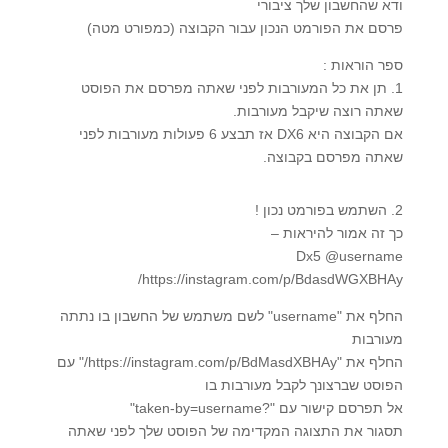
ודא שהחשבון שלך ציבורי
פרסם את הפורמט הנכון עבור הקבוצה (כמפורט מטה)
ספר הוראות :
1. תן את כל המעורבות לפני שאתה מפרסם את הפוסט
שאתה רוצה שיקבל מעורבות.
אם הקבוצה היא DX6 אז תבצע 6 פעולות מעורבות לפני
שאתה מפרסם בקבוצה.
2. השתמש בפורמט נכון !
כך זה אמור להיראות –
Dx5 @username
https://instagram.com/p/BdasdWGXBHAy/
החלף את "username" לשם משתמש של החשבון בו נתתה
מעורבות
החלף את "https://instagram.com/p/BdMasdXBHAy/" עם
הפוסט שברצונך לקבל מעורבות בו
אל תפרסם קישור עם "?taken-by=username"
תסגור את התצוגה המקדימה של הפוסט שלך לפני שאתה